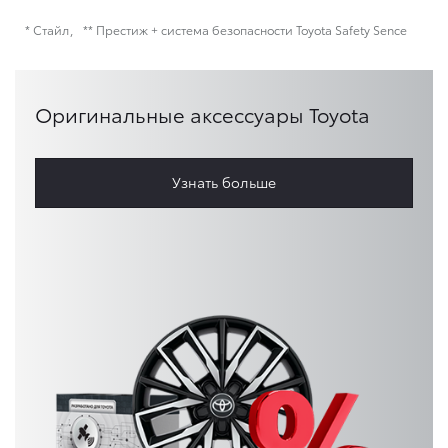
* Стайл
** Престиж + система безопасности Toyota Safety Sence
Оригинальные аксессуары Toyota
Узнать больше