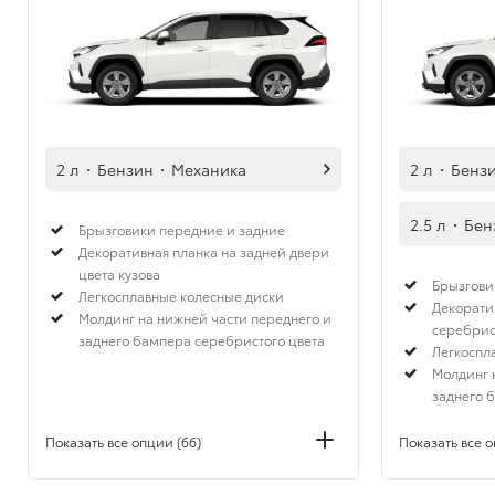
2 л
·
Бензин
·
Механика
2 л
·
Бенз
2.5 л
·
Бен
Брызговики передние и задние
Декоративная планка на задней двери
цвета кузова
Брызгови
Легкосплавные колесные диски
Декорати
Молдинг на нижней части переднего и
серебрис
заднего бампера серебристого цвета
Легкоспл
Молдинг 
заднего 
Показать все опции (66)
Показать все о