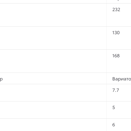
232
130
168
р
Вариат
7.7
5
6