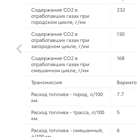
Содержание СО2 в
232
отработавших газах при
городском цикле, г/км
Содержание СО2 в
130
отработавших газах при
загородном цикле, г/км
Содержание СО2 в
168
отработавших газах при
смешанном цикле, г/км
Трансмиссия
Вариато
Расход топлива - город, л/100
7.7
км.
Расход топлива - трасса, л/100
5
км.
Расход топлива - смешанный,
6
л/100 км.