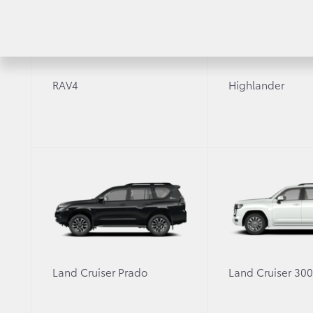
2 л
·
Бензин
·
Вариатор
RAV4
Highlander
17" легкосплавные колёсные диски с шинами
215/55R17
Антенна «Плавник акулы»
Боковые зеркала заднего вида, окрашенные в
цвет кузова
Декоративные молдинги
Показать все опции (105)
Land Cruiser Prado
Land Cruiser 30
* ДжиАр Спорт
** Престиж + система безопасности Toyota 