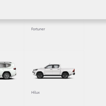
2 л
·
Бензин
·
Вариатор
Fortuner
2.5 л
·
Бензин
·
Автомат
17" легкосплавные колёсные диски с шинами
215/55R17
Антенна «Плавник акулы»
Боковые зеркала заднего вида, окрашенные в
цвет кузова
Декоративные молдинги
Показать все опции (117)
0
Hilux
Safety Sence
*** Люкс + система безопасности Toyota Safety Sence
**** Пр