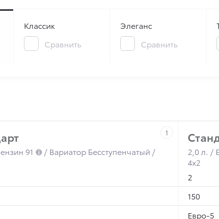
Классик
Элеганс
Сравнить
Сравнить
1
арт
Стан
 Бензин 91
/ Вариатор
Бесступенчатый
/
2,0 л. /
4x2
2
150
Евро-5