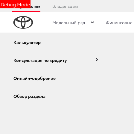
Debug Mode
Покупателям
Владельцам
Модельный ряд
Финансовые 
Калькулятор
КОМПЛ
Консультация по кредиту
Онлайн-одобрение
Объем двигателя, л.
Мощность двигателя, л.с.
Corolla
Camry
Обзор раздела
Крутой