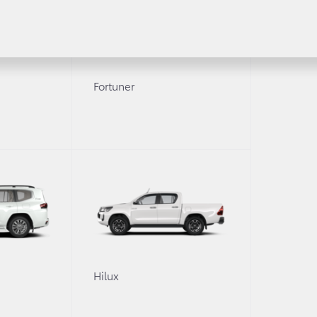
равнить
Сравнить
Сравни
Fortuner
1
-HR
Toyota C
й/Hot (Хот)
Toyot
 Бензин 91
/ Вариатор / 4x2
2,0 л. /
ерьер
Экст
0
Hilux