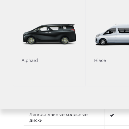
Полностью светодиодная
передняя оптика
Передние противотуманные
фары
Передние светодиодные
противотуманные фары
Частично светодиодные
задние фонари
Alphard
Hiace
Тонированные светодиодные
задние фонари
Задние светодиодные
указатели поворота с
последовательным
включение светодиодов
Легкосплавные колесные
диски