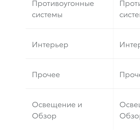
Противоугонные
Прот
системы
сист
Интерьер
Инте
Прочее
Проч
Освещение и
Осве
Обзор
Обзо