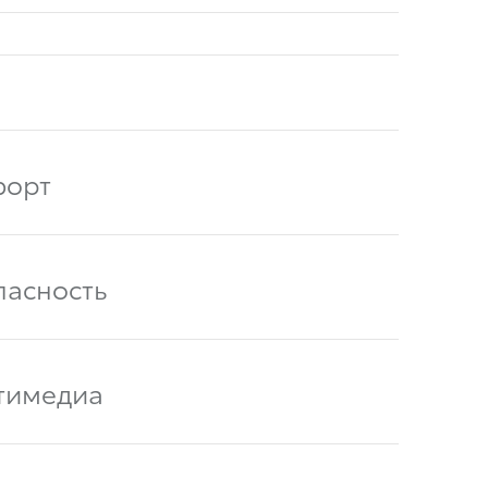
орт
пасность
тимедиа