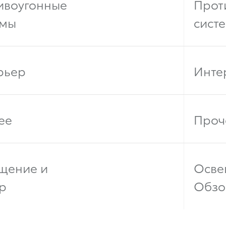
ивоугонные
Прот
емы
сист
рьер
Инте
ее
Проч
щение и
Осве
р
Обзо