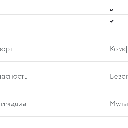
орт
Комф
пасность
Безо
тимедиа
Муль