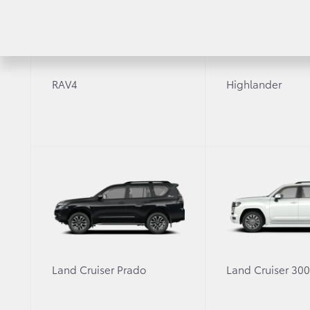
С
RAV4
Highlander
Характеристики
Оснащение
Выбрано 2
Toyota C
комплектации
Круто
2,0 л. /
Экстерьер
Экст
Land Cruiser Prado
Land Cruiser 30
Контрастно окрашенный
кузов с крышей черного цвета