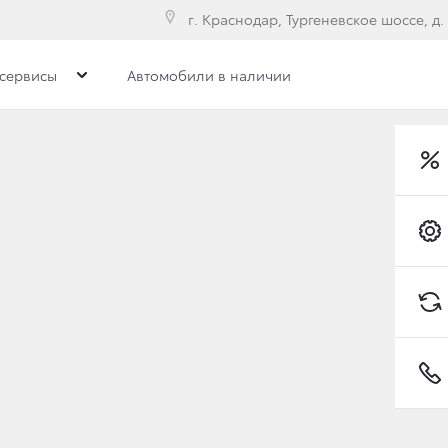
г. Краснодар, Тургеневское шоссе, д.
сервисы
Автомобили в наличии
ЕКТАЦИИ И ЦЕНЫ TOYOT
Коробка передач
Привод
Вариатор
Toyota C-HR
/Hot (Хот)
Toyota Gazoo Racing