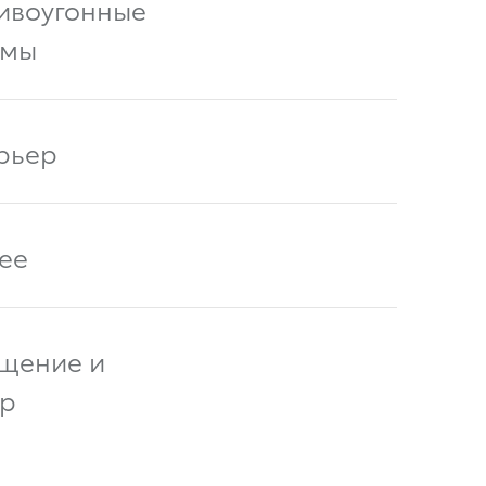
ивоугонные
емы
рьер
ее
щение и
р