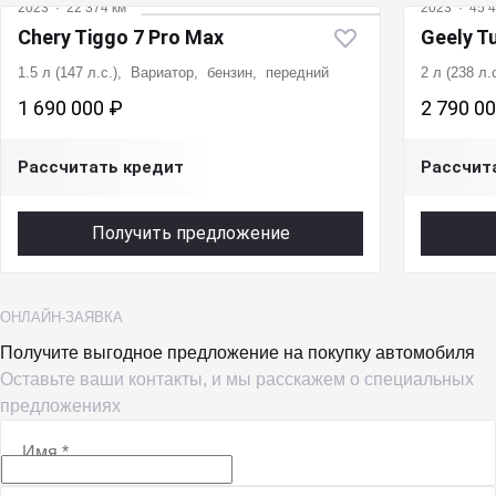
2023
·
22 374 км
2023
·
45 4
Chery Tiggo 7 Pro Max
Geely T
1.5 л (147 л.с.), Вариатор, бензин, передний
2 л (238 л
1 690 000 ₽
2 790 0
Рассчитать кредит
Рассчит
Получить предложение
ОНЛАЙН-ЗАЯВКА
Получите выгодное предложение на покупку автомобиля
Оставьте ваши контакты, и мы расскажем о специальных
предложениях
Имя
*