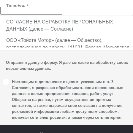
Телефон
*
СОГЛАСИЕ НА ОБРАБОТКУ ПЕРСОНАЛЬНЫХ
ДАННЫХ (далее — Согласие)
ООО «Тойота Мотор» (далее — Общество),
расположенное по адресу: 141031, Россия, Московская
обл., г. о. Мытищи, п. Вёшки, МКАД, 84-й км,
ТПЗ «Алтуфьево», вл. 5, стр. 1, является оператором
Отправляя данную форму, Я даю согласие на обработку своих
персональных данных.
персональных данных.
1. Настоящим я даю согласие Обществу на обработку
Настоящим в дополнение к целям, указанным в п. 3
своих персональных данных, а именно: имени, отчества,
Согласия, я разрешаю обрабатывать свои персональные
фамилии, контактных данных (включая номер телефона
данные с целью продвижения товаров, работ, услуг
Общества на рынке, путем осуществления прямых
и адрес электронной почты), адреса, сведений
контактов, а также выражаю свое согласие на получение
о впечатлениях, интересах, предпочтениях
рекламной информации любым доступным способом,
к автомобилю(-ям) и товарам/услугам, IP-адреса,
включая сети электросвязи, а также через сеть интернет.
сведений об устройстве, операционной системы
устройства и модели мобильного телефона посетителя