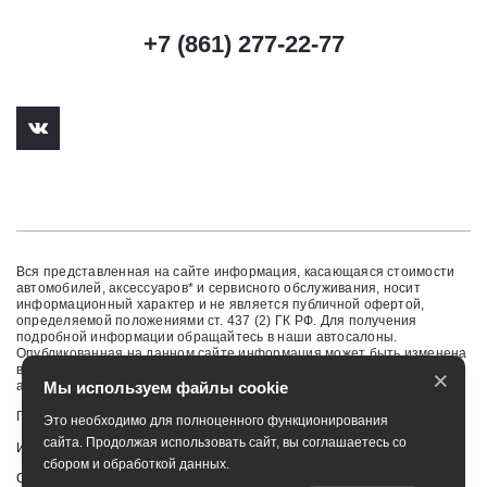
+7 (861) 277-22-77
Вся представленная на сайте информация, касающаяся стоимости
автомобилей, аксессуаров* и сервисного обслуживания, носит
информационный характер и не является публичной офертой,
определяемой положениями ст. 437 (2) ГК РФ. Для получения
подробной информации обращайтесь в наши автосалоны.
Опубликованная на данном сайте информация может быть изменена
в любое время без предварительного уведомления. * Стоимость
×
аксессуаров указана без учета стоимости установки.
Мы используем файлы cookie
Правовая информация
Это необходимо для полноценного функционирования
сайта. Продолжая использовать сайт, вы соглашаетесь со
Изменить настройку cookies
сбором и обработкой данных.
Сбросить cookie