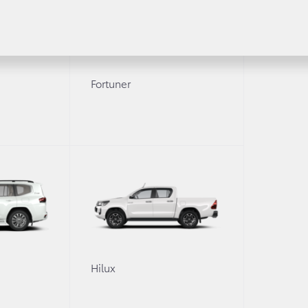
здоровья, достижения посталенных целей, успехов в ка
оду!
о следующем режиме работы нашего дилерского центра 
Fortuner
0
Hilux