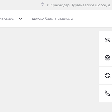
г. Краснодар, Тургеневское шоссе, д.
сервисы
Автомобили в наличии
илерского центра
Вакансии
 НОВОГОДНИЕ ПРАЗД
Toyota C-HR
ступающим Новым Годом и Рождеством!